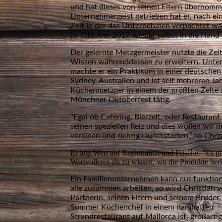
und hat dieses von seinen Eltern übernom
Unternehmergeist getrieben hat er, nach ei
Zeit in der das Unternehmen verpachtet wa
im Oktober 2017 wieder selbst in die Han
Der gelernte Metzgermeister nutzte die Zei
Wissen währenddessen zu erweitern. Unte
machte er ein Praktikum in einer deutschen
Sydney, Australien und ist seit mehreren Ja
Küchenmetzger in einem der größten Zelte
Münchner Oktoberfest tätig.
"Egal ob Catering, Bierzelt, oder Restaurant,
seinen speziellen Reiz und dies wollen wir 
vereinen und richtig Durchstarten,“ so Chri
Er legt Wert auf Regionalität und Frische. "Es gi
Wertvolleres als zu wissen, wo die Produkte h
Ein Familienunternehmen kann nur funktio
alle zusammen arbeiten, so wird Christian v
Partnerin, seinen Eltern und seinem Bruder
Sommer Küchenchef in einem namhaften
Strandrestaurant auf Mallorca ist, großartig