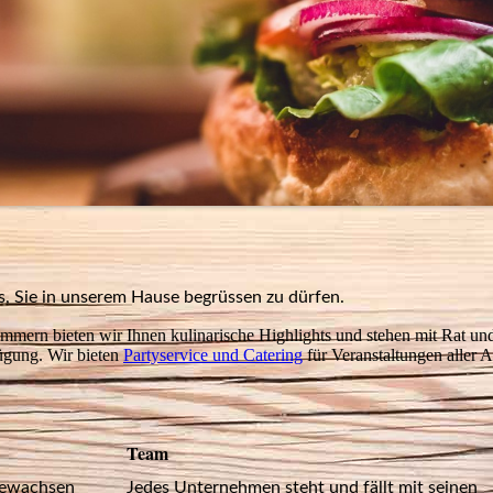
s, Sie in unserem Hause begrüssen zu dürfen.
mmern bieten wir Ihnen kulinarische Highlights und stehen mit Rat und
fügung. Wir bieten
Partyservice und Catering
für Veranstaltungen aller A
Team
fgewachsen
Jedes Unternehmen steht und fällt mit seinen