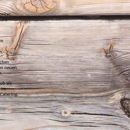
eiter,
ions–
em
m.
üchen
en neuen
n.
ob als
 im
Catering.