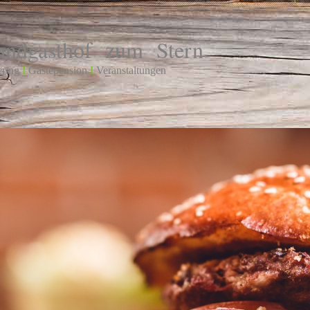
andgasthof zum Stern
ering
I
Gästepension
I
Veranstaltungen