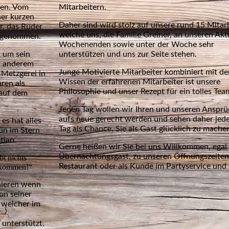
men. Vom
Mitarbeitern.
ner kurzen
Daher sind wird stolz auf unsere rund 15 Mitarb
r, das Ruder
welche uns, die Familie Greiner, an unseren Akt
d genommen.
Wochenenden sowie unter der Woche sehr
t um sein
unterstützen und uns zur Seite stehen.
r anderem
Junge Motivierte Mitarbeiter kombiniert mit d
 Metzgerei in
Wissen der erfahrenen Mitarbeiter ist unsere
hren als
Philosophie und unser Rezept für ein tolles Tea
 auf dem
Jeden Tag wollen wir Ihren und unseren Anspr
aufs neue gerecht werden und sehen daher jed
 es hat alles
Tag als Chance, Sie als Gast glücklich zu mache
nun im Stern
stian.
Gerne heißen wir Sie bei uns Willkommen, egal 
Übernachtungsgast, zu unseren Öffnungszeiten
bt nichts
Restaurant oder als Kunde im Partyservice und 
erkommen!“
nieren wenn
on seiner
, welcher im
 unterstützt.