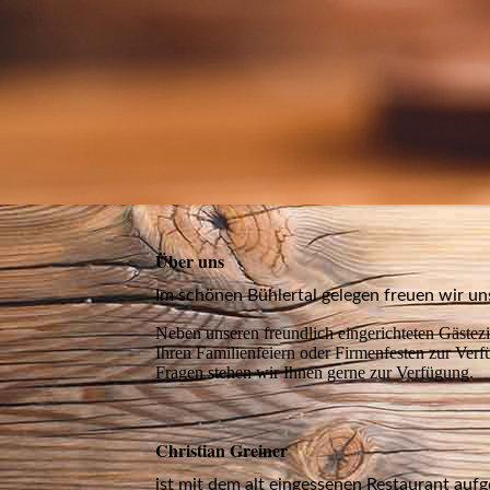
Über uns
Im schönen Bühlertal gelegen freuen wir un
Neben unseren freundlich eingerichteten Gästezi
Ihren Familienfeiern oder Firmenfesten zur Ver
Fragen stehen wir Ihnen gerne zur Verfügung.
Christian Greiner
ist mit dem alt eingessenen Restaurant au