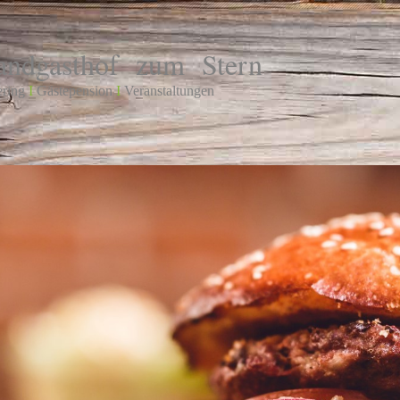
andgasthof zum Stern
ering
I
Gästepension
I
Veranstaltungen